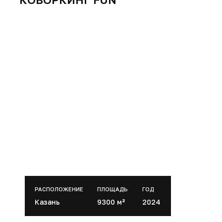
ОБСУДИТЬ ПРОЕКТ ТЦ/
ТРЦ
Отправьте параметры объекта — предложим
состав работ и этапность.