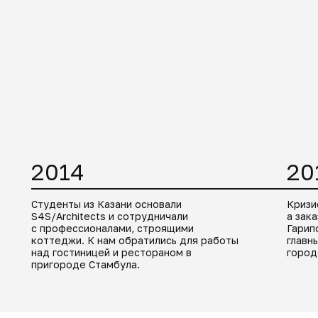
2014
20
Студенты из Казани основали
Кризи
S4S/Architects и сотрудничали
а зак
с профессионалами, строящими
Гарип
коттеджи. К нам обратились для работы
главн
над гостиницей и рестораном в
город
пригороде Стамбула.