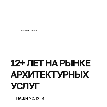
ШАЙХИЕВА ЗАРИНА
Дизайнер
СМОТРЕТЬ ВСЕХ
12+ ЛЕТ НА РЫНКЕ
АРХИТЕКТУРНЫХ
УСЛУГ
НАШИ УСЛУГИ
ПОСМОТРЕТЬ ВСЕХ