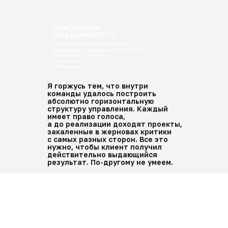
РИНАТ ГАРИПОВ
CEO S4S/ARCHITECTS
Член союза архитекторов России
Руководитель площадки «Архитектура»
на РМФ «Наш Татарстан»
Спикер TEDx
MBA Skolkovo
Я горжусь тем, что внутри
команды удалось построить
абсолютно горизонтальную
структуру управления. Каждый
имеет право голоса,
а до реализации доходят проекты,
закаленные в жерновах критики
с самых разных сторон. Все это
нужно, чтобы клиент получил
действительно выдающийся
результат. По-другому не умеем.