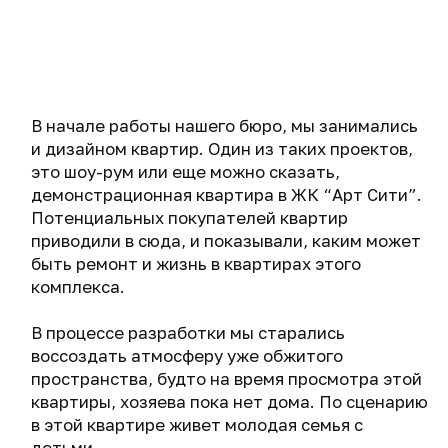
пространства, будто на время просмотра этой
квартиры, хозяева пока нет дома. По сценарию
в этой квартире живет молодая семья с
детьми.
После разработки дизайн проекта мы также
помогали заказчику расставлять в квартире
каждую мелочь, чтобы создать максимально
атмосферное пространство.
РАСПОЛОЖЕНИЕ
ПЛОЩАДЬ
РТ, г. Казань,
78 м²
ЖК "Арт Сити"
КОМАНДА ПРОЕКТА
СТАТУС ПРОЕКТА
Гарипов Ринат,
Реализован в 2019 г.
Файрушина Галина
СТАДИИ ПРОЕКТИРОВАНИЯ
Дизайн-проект
Авторский надзор