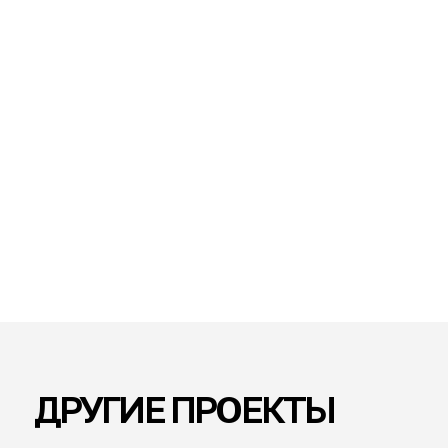
ОФИС ПРОДАЖ
РАСПОЛОЖЕНИЕ
ПЛОЩАДЬ
ГОД
Санкт-Петербург
136,53 м²
2024
ОФИС ПРОДАЖ