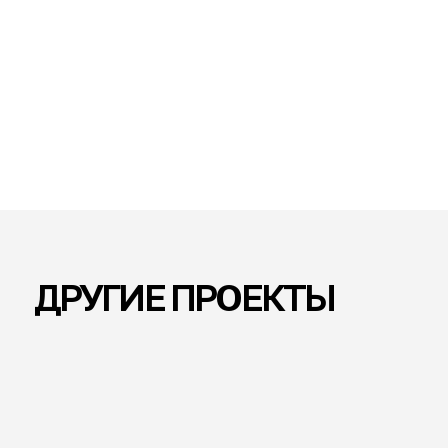
РАСПОЛОЖЕНИЕ
ПЛОЩАДЬ
ГОД
Казань
320000 м²
2021
КОНЦЕПТ-ПРОЕКТ ЗАСТРОЙКИ
МИКРОРАЙОНА