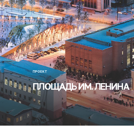
ПРОЕКТ
ПЛОЩАДЬ ИМ. ЛЕНИНА
Ключевая идея проекта — это синтез самобытной
культуры Якутии и уникального природного
окружения. Природа — важнейший и главный
сакральный символ Саха. Именно поэтому на
площади появились холмы-сопки, на которых
предлагается высадить растения со всей Якутии.
В центре площади располагается спираль вечного
якутского календаря в виде сухого фонтана. Образ
календаря символизирует неразрывную связь с
традициями и культурой народа саха, с течением
времени и динамичным развитием Якутии. По
периметру площади размещены общественные зоны
с предприятиями общественного питания,
сувенирными магазинами, информационными
центрами, выставочными площадками и т.д.
Покрытие площади выполнено из бетонной плитки с
гранитным верхним слоем. Павильоны-сопки