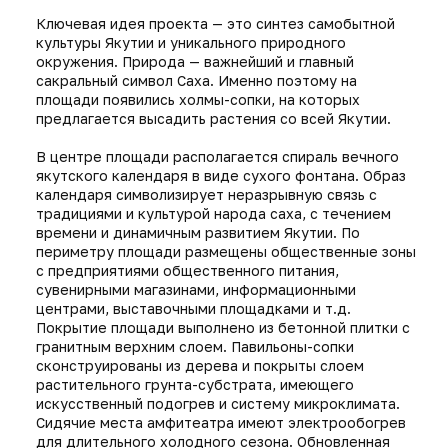
сконструированы из дерева и покрыты слоем
растительного грунта-субстрата, имеющего
искусственный подогрев и систему микроклимата.
Сидячие места амфитеатра имеют электрообогрев
для длительного холодного сезона. Обновленная
площадь станет главным событийным пространством
не только для города, но и для всей республики.
РАСПОЛОЖЕНИЕ
ПЛОЩАДЬ
РФ, г. Якутск,
20 332 м²
Площадь им. Ленина
СТАДИИ
КОМАНДА ПРОЕКТА
ПРОЕКТИРОВАНИЯ
Гарипов Ринат,
Валиуллин Алмаз
Эскизный проект
Проект планировки
территории
СТАТУС ПРОЕКТА
Разработка концепции в 2019
г.