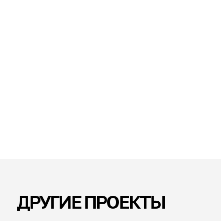
ОФИС ПРОДАЖ
РАСПОЛОЖЕНИЕ
ПЛОЩАДЬ
ГОД
Санкт-Петербург
136,53 м²
2024
ОФИС ПРОДАЖ