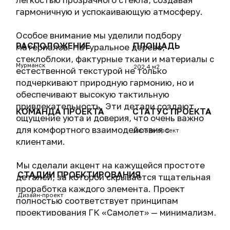
комфортно находиться.
Этот проект выделяется среди остальных
своей продуманной адаптацией к контексту
региона,
эмоциональным вниманием к человеку и
эстетическим акцентом на природной
естественности.
Офис продаж ГК «Самолет» в Мурманске —
это не просто объект, это пример того, как
дизайн может улучшить пользовательский
опыт и стать визитной карточкой бренда.
ДРУГИЕ ПРОЕКТЫ
РАСПОЛОЖЕНИЕ
ПЛОЩАДЬ
ГОД
Уфа
264,18
2024
м²