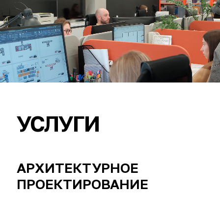
УСЛУГИ
Услуги S4SA — архитектурное
АРХИТЕКТУРНОЕ
ПРОЕКТИРОВАНИЕ
Архитектура для нас — это работа со
средой, контекстом и сценариями жизни. Мы
рассматриваем
здание не как отдельный объект, а как часть
более широкой системы: города, ландшафта,
социальных и функциональных связей.
Каждый проект начинается с анализа
участка, его ограничений и потенциала. На